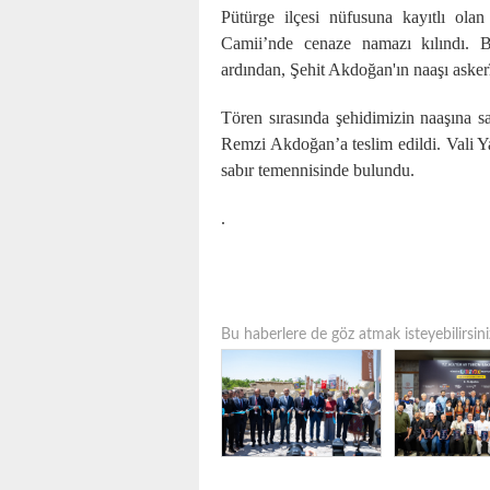
Pütürge ilçesi nüfusuna kayıtlı ola
Camii’nde cenaze namazı kılındı. Büy
ardından, Şehit Akdoğan'ın naaşı askerî
Tören sırasında şehidimizin naaşına sa
Remzi Akdoğan’a teslim edildi. Vali Yav
sabır temennisinde bulundu.
.
Bu haberlere de göz atmak isteyebilirsini