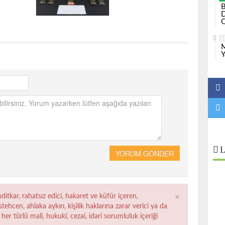
B
D
O
S
M
Y
L
YORUM GÖNDER
×
ditkar, rahatsız edici, hakaret ve küfür içeren,
ehcen, ahlaka aykırı, kişilik haklarına zarar verici ya da
her türlü mali, hukuki, cezai, idari sorumluluk içeriği