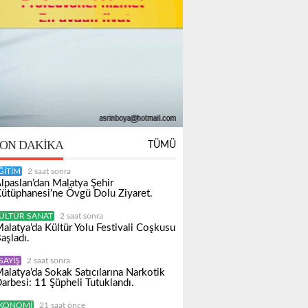
ON DAKIKA
TÜMÜ
ĞITIM
2 saat sonra
lpaslan’dan Malatya Şehir
ütüphanesi’ne Övgü Dolu Ziyaret.
ÜLTÜR SANAT
2 saat sonra
alatya’da Kültür Yolu Festivali Coşkusu
aşladı.
SAYIŞ
2 saat sonra
alatya’da Sokak Satıcılarına Narkotik
arbesi: 11 Şüpheli Tutuklandı.
KONOMI
21 saat önce