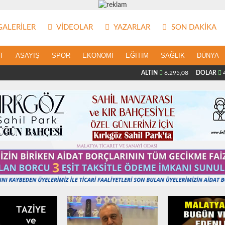
ALERILER
VIDEOLAR
YAZARLAR
SON DAKIKA
T
ASAYIŞ
SPOR
EKONOMI
EĞITIM
SAĞLIK
DÜNYA
ALTIN
6.295,08
DOLAR
4