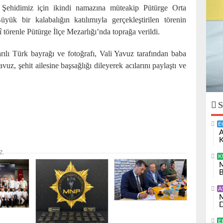
n Şehidimiz için ikindi namazına müteakip Pütürge Orta
ük bir kalabalığın katılımıyla gerçekleştirilen törenin
 törenle Pütürge İlçe Mezarlığı’nda toprağa verildi.
rılı Türk bayrağı ve fotoğrafı, Vali Yavuz tarafından baba
uz, şehit ailesine başsağlığı dileyerek acılarını paylaştı ve
S
E
A
K
z.
K
M
B
A
M
D
E