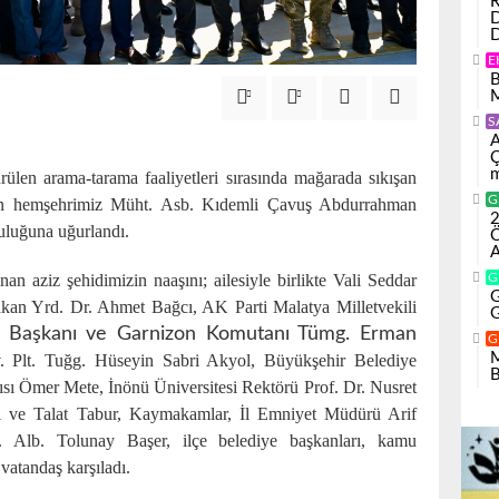
R
D
D
E
B
M
S
A
Ç
m
rülen arama-tarama faaliyetleri sırasında mağarada sıkışan
G
lan hemşehrimiz Müht. Asb. Kıdemli Çavuş Abdurrahman
2
uluğuna uğurlandı.
Ö
A
n aziz şehidimizin naaşını; ailesiyle birlikte Vali Seddar
G
G
an Yrd. Dr. Ahmet Bağcı, AK Parti Malatya Milletvekili
G
Başkanı ve Garnizon Komutanı Tümg. Erman
G
M
Plt. Tuğg. Hüseyin Sabri Akyol, Büyükşehir Belediye
B
sı Ömer Mete, İnönü Üniversitesi Rektörü Prof. Dr. Nusret
srı ve Talat Tabur, Kaymakamlar, İl Emniyet Müdürü Arif
 Alb. Tolunay Başer, ilçe belediye başkanları, kamu
 vatandaş karşıladı.