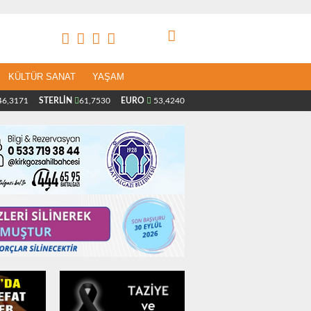
KÜLTÜR SANAT
YAŞAM
6,3171
STERLİN
61,7530
EURO
53,4240