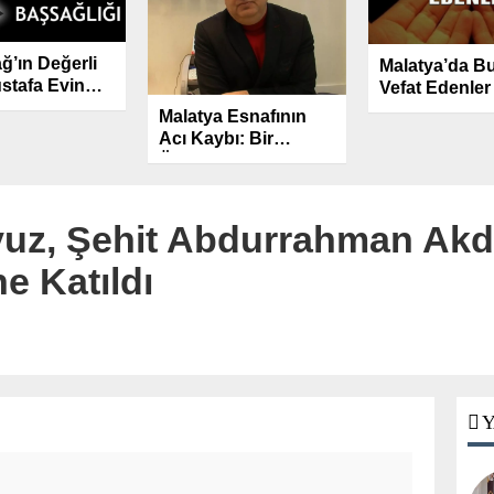
’ın Değerli
Malatya’da B
stafa Evin
Vefat Edenler
ı Kaybetti.
Malatya Esnafının
Acı Kaybı: Bir
Önceki Dönem
Kuyumcular Odası
Başkanı Murat
Özhüsrev Hayatını
vuz, Şehit Abdurrahman Akd
Kaybetti
e Katıldı
Y