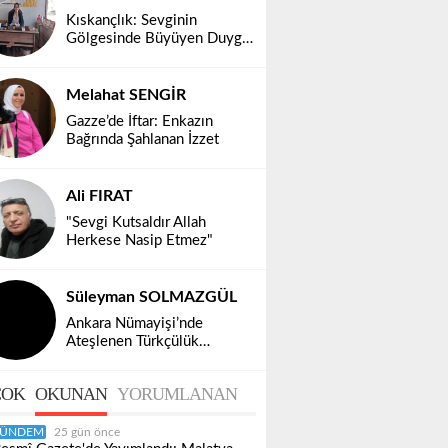
Kıskançlık: Sevginin
Gölgesinde Büyüyen Duygu,
Toplumsal Bir Gerçek
Melahat SENGİR
Gazze’de İftar: Enkazın
Bağrında Şahlanan İzzet
Ali FIRAT
"Sevgi Kutsaldır Allah
Herkese Nasip Etmez"
Süleyman SOLMAZGÜL
Ankara Nümayişi’nde
Ateşlenen Türkçülük
Ruhumuz Diridir!
OK
OKUNAN
YORUMLANAN
ÜNDEM
25 gün önce