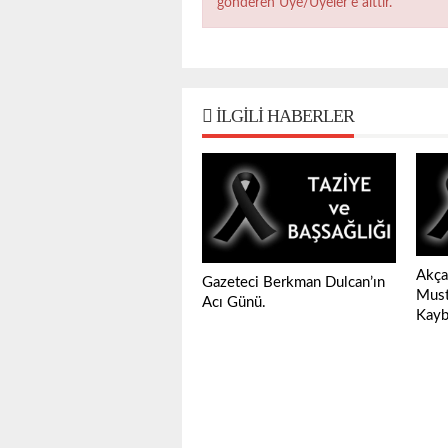
gönderen Üye/Üyeler’e aittir.
İLGILI HABERLER
Akça
Gazeteci Berkman Dulcan’ın
Must
Acı Günü.
Kayb