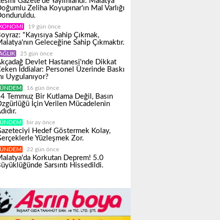
esmî Gazete'de Yayımlandı: Malatya
oğumlu Zeliha Koyupınar'ın Mal Varlığı
onduruldu.
KONOMI
19 gün önce
oyraz: "Kayısıya Sahip Çıkmak,
alatya'nın Geleceğine Sahip Çıkmaktır.
AĞLIK
25 gün önce
kçadağ Devlet Hastanesi'nde Dikkat
eken İddialar: Personel Üzerinde Baskı
ı Uygulanıyor?
ÜNDEM
16 gün önce
4 Temmuz Bir Kutlama Değil, Basın
zgürlüğü İçin Verilen Mücadelenin
dıdır.
ÜNDEM
bir ay önce
azeteciyi Hedef Göstermek Kolay,
erçeklerle Yüzleşmek Zor.
ÜNDEM
22 gün önce
alatya'da Korkutan Deprem! 5.0
üyüklüğünde Sarsıntı Hissedildi.