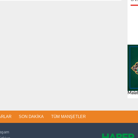
Malat
ARLAR
SON DAKIKA
TÜM MANŞETLER
aşam