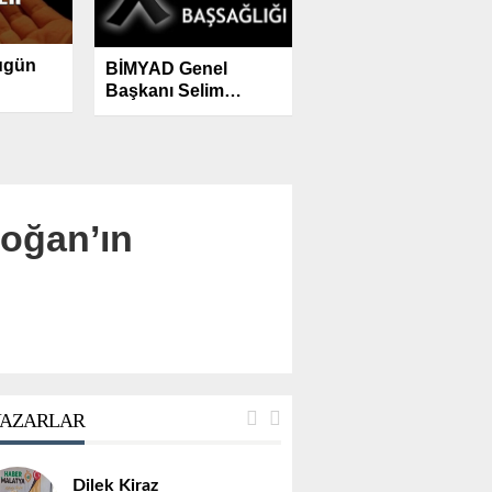
ugün
BİMYAD Genel
Başkanı Selim
Apohan’ın Acı Günü:
Kardeşi Çetin
Apohan Vefat Etti
oğan’ın
AZARLAR
Dilek Kiraz