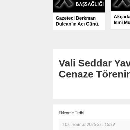
Akçadağ
Gazeteci Berkman
İsmi Mu
Dulcan’ın Acı Günü.
Hayatın
Vali Seddar Ya
Cenaze Törenin
Eklenme Tarihi
08 Temmuz 2025 Salı 15:39