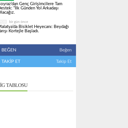
oyraz’dan Genç Girişimcilere Tam
estek: “İlk Günden Yol Arkadaşı
lacağız.
POR
bir gün önce
alatya’da Bisiklet Heyecanı: Beydağı
arışı Kortejle Başladı.
BEĞEN
Beğen
TAKİP ET
Takip Et
IG TABLOSU