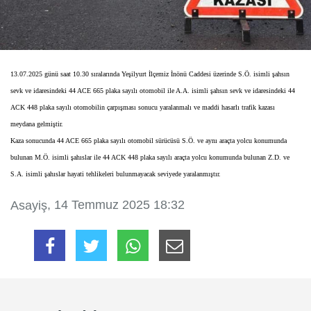
13.07.2025 günü saat 10.30 sıralarında Yeşilyurt İlçemiz İnönü Caddesi üzerinde S.Ö. isimli şahsın
sevk ve idaresindeki 44 ACE 665 plaka sayılı otomobil ile A.A. isimli şahsın sevk ve idaresindeki 44
ACK 448 plaka sayılı otomobilin çarpışması sonucu yaralanmalı ve maddi hasarlı trafik kazası
meydana gelmiştir.
Kaza sonucunda 44 ACE 665 plaka sayılı otomobil sürücüsü S.Ö. ve aynı araçta yolcu konumunda
bulunan M.Ö. isimli şahıslar ile 44 ACK 448 plaka sayılı araçta yolcu konumunda bulunan Z.D. ve
S.A. isimli şahıslar hayati tehlikeleri bulunmayacak seviyede yaralanmıştır.
, 14 Temmuz 2025 18:32
Asayiş