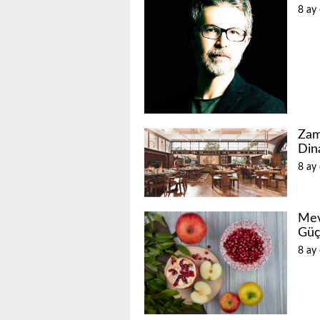
8 ay
Zam
Din
8 ay
Mev
Güç
8 ay