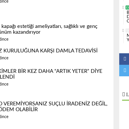
 önce
E
B
D
O
kapağı estetiği ameliyatları, sağlıklı ve genç
S
ünüm kazandırıyor
M
 önce
Y
Z KURULUĞUNA KARŞI DAMLA TEDAVİSİ
 önce
İMLER BİR KEZ DAHA “ARTIK YETER” DİYE
LENDİ
 önce
L
O VEREMİYORSANIZ SUÇLU İRADENİZ DEĞİL,
ÖDEM OLABİLİR
 önce