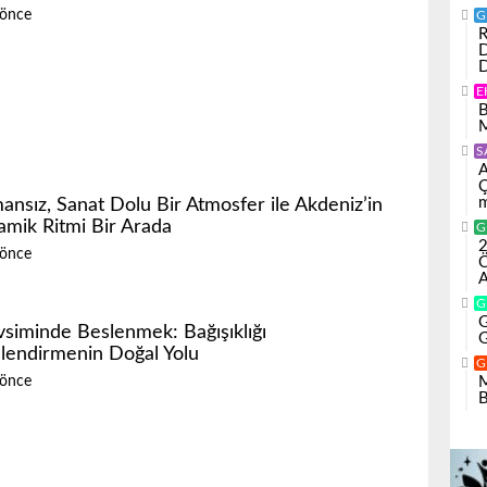
 önce
G
R
D
D
E
B
M
S
A
Ç
m
ansız, Sanat Dolu Bir Atmosfer ile Akdeniz’in
amik Ritmi Bir Arada
G
2
 önce
Ö
A
G
G
siminde Beslenmek: Bağışıklığı
G
lendirmenin Doğal Yolu
G
M
 önce
B