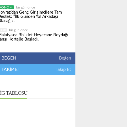
KONOMI
bir gün önce
oyraz’dan Genç Girişimcilere Tam
estek: “İlk Günden Yol Arkadaşı
lacağız.
POR
bir gün önce
alatya’da Bisiklet Heyecanı: Beydağı
arışı Kortejle Başladı.
BEĞEN
Beğen
TAKİP ET
Takip Et
IG TABLOSU