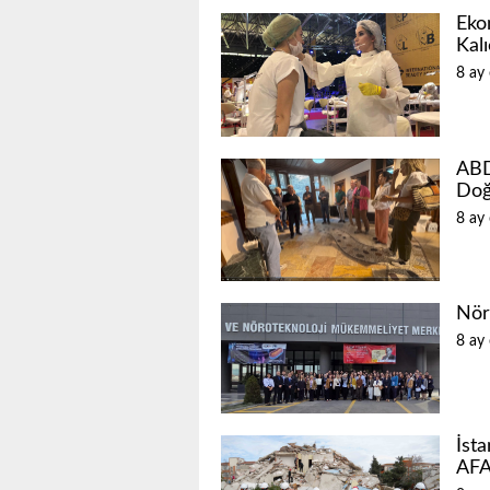
Eko
Kal
8 ay
ABD
Doğ
8 ay
Nör
8 ay
İst
AFA