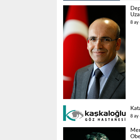
Dep
Uzat
8 ay
Kata
8 ay
Men
Obe