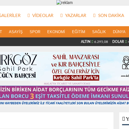
ALERILER
VIDEOLAR
YAZARLAR
SON DAKIKA
T
ASAYIŞ
SPOR
EKONOMI
EĞITIM
SAĞLIK
DÜNYA
ALTIN
6.295,08
DOLAR
4
Y