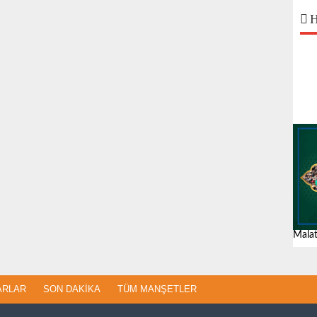
H
Malat
ARLAR
SON DAKIKA
TÜM MANŞETLER