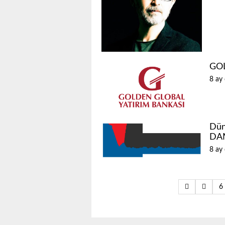
GO
8 ay
Dün
DA
8 ay
6