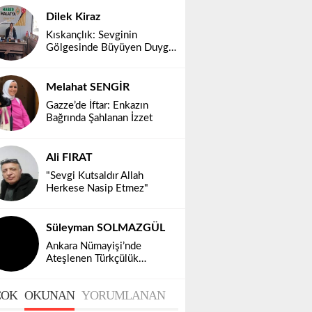
Dilek Kiraz
Kıskançlık: Sevginin
Gölgesinde Büyüyen Duygu,
Toplumsal Bir Gerçek
Melahat SENGİR
Gazze’de İftar: Enkazın
Bağrında Şahlanan İzzet
Ali FIRAT
"Sevgi Kutsaldır Allah
Herkese Nasip Etmez"
Süleyman SOLMAZGÜL
Ankara Nümayişi’nde
Ateşlenen Türkçülük
Ruhumuz Diridir!
OK
OKUNAN
YORUMLANAN