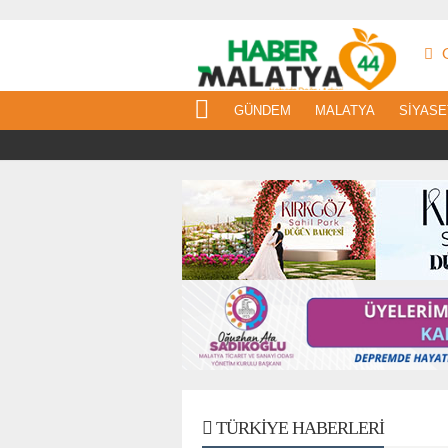
G
GÜNDEM
MALATYA
SIYASE
TÜRKIYE HABERLERI