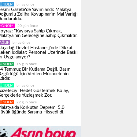
ÜNDEM
bir ay önce
esmî Gazete'de Yayımlandı: Malatya
oğumlu Zeliha Koyupınar'ın Mal Varlığı
onduruldu.
KONOMI
20 gün önce
oyraz: "Kayısıya Sahip Çıkmak,
alatya'nın Geleceğine Sahip Çıkmaktır.
AĞLIK
bir ay önce
kçadağ Devlet Hastanesi'nde Dikkat
eken İddialar: Personel Üzerinde Baskı
ı Uygulanıyor?
ÜNDEM
16 gün önce
4 Temmuz Bir Kutlama Değil, Basın
zgürlüğü İçin Verilen Mücadelenin
dıdır.
ÜNDEM
bir ay önce
azeteciyi Hedef Göstermek Kolay,
erçeklerle Yüzleşmek Zor.
ÜNDEM
22 gün önce
alatya'da Korkutan Deprem! 5.0
üyüklüğünde Sarsıntı Hissedildi.