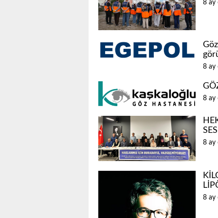
8 ay
Göz 
gör
8 ay
GÖ
8 ay
HEK
SES
8 ay
KİL
LİP
8 ay