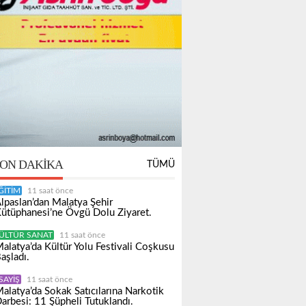
ON DAKIKA
TÜMÜ
ĞITIM
11 saat önce
lpaslan’dan Malatya Şehir
ütüphanesi’ne Övgü Dolu Ziyaret.
ÜLTÜR SANAT
11 saat önce
alatya’da Kültür Yolu Festivali Coşkusu
aşladı.
SAYIŞ
11 saat önce
alatya’da Sokak Satıcılarına Narkotik
arbesi: 11 Şüpheli Tutuklandı.