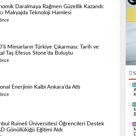
nomik Daralmaya Rağmen Güzellik Kazandı:
ıcı Makyajda Teknoloji Hamlesi
 önce
’li Mimarların Türkiye Çıkarması: Tarih ve
al Taş Efesus Stone’da Buluştu
 önce
S
E
onal Enerjinin Kalbi Ankara’da Attı
A
K
 önce
K
M
B
anbul Rumeli Üniversitesi Öğrencileri Destek
A
M
D Gönüllülüğü Eğitimi Aldı
D