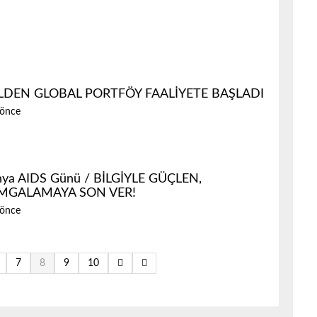
LDEN GLOBAL PORTFÖY FAALİYETE BAŞLADI
 önce
ya AIDS Günü / BİLGİYLE GÜÇLEN,
MGALAMAYA SON VER!
 önce
7
8
9
10