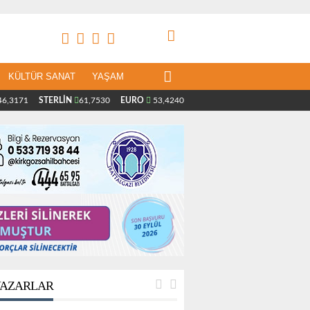
KÜLTÜR SANAT
YAŞAM
6,3171
STERLİN
61,7530
EURO
53,4240
AZARLAR