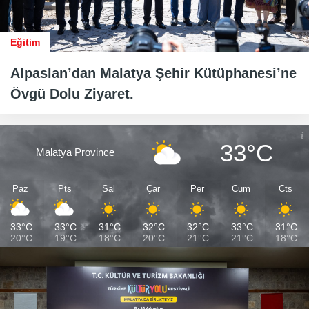
Eğitim
Alpaslan’dan Malatya Şehir Kütüphanesi’ne
Övgü Dolu Ziyaret.
33°C
Malatya Province
Paz
Pts
Sal
Çar
Per
Cum
Cts
33°C
33°C
31°C
32°C
32°C
33°C
31°C
20°C
19°C
18°C
20°C
21°C
21°C
18°C