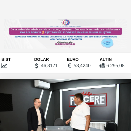
BIST
DOLAR
EURO
ALTIN
46,3171
53,4240
6.295,08