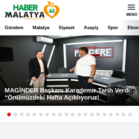
MENÜ
Gündem
Malatya
Siyaset
Asayiş
Spor
Ekon
MAGİNDER Başkanı Karademir Tarih Verdi:
“Önümüzdeki Hafta Açıklıyoruz!