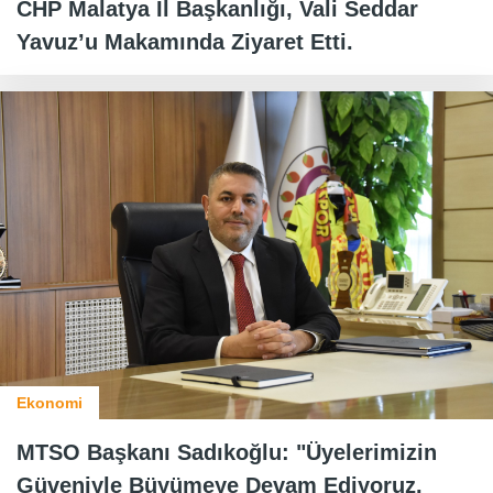
CHP Malatya İl Başkanlığı, Vali Seddar
Yavuz’u Makamında Ziyaret Etti.
Ekonomi
MTSO Başkanı Sadıkoğlu: "Üyelerimizin
Güveniyle Büyümeye Devam Ediyoruz.