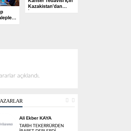
Kanser Tedavisi İçin
Kazakistan'dan
ıp
İzmir'e Geldi...
lepleri
nı
lmaz'a
ararlar açıklandı.
AZARLAR
Ali Ekber KAYA
TARİH TEKERRÜRDEN