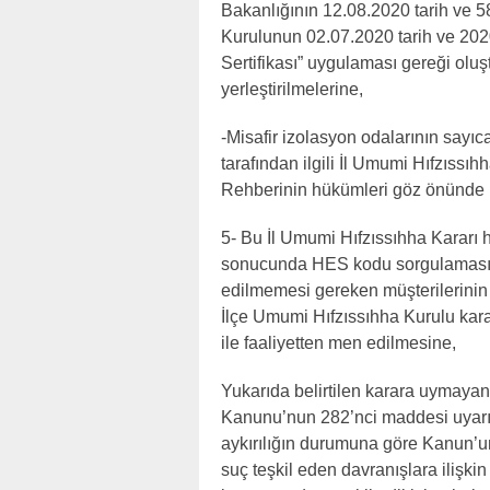
Bakanlığının 12.08.2020 tarih ve 5
Kurulunun 02.07.2020 tarih ve 2020
Sertifikası” uygulaması gereği oluş
yerleştirilmelerine,
-Misafir izolasyon odalarının sayıc
tarafından ilgili İl Umumi Hıfzıssıh
Rehberinin hükümleri göz önünde b
5- Bu İl Umumi Hıfzıssıhha Kararı 
sonucunda HES kodu sorgulaması 
edilmemesi gereken müşterilerinin 
İlçe Umumi Hıfzıssıhha Kurulu kara
ile faaliyetten men edilmesine,
Yukarıda belirtilen karara uymaya
Kanunu’nun 282’nci maddesi uyarın
aykırılığın durumuna göre Kanun’un
suç teşkil eden davranışlara ilişk