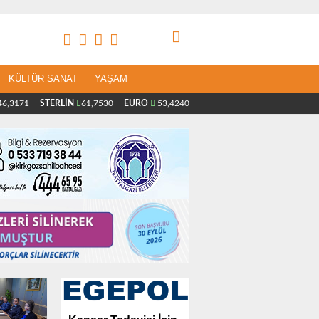
KÜLTÜR SANAT
YAŞAM
6,3171
STERLİN
61,7530
EURO
53,4240