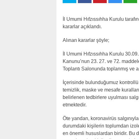
İl Umumi Hıfzıssıhha Kurulu tarafı
kararlar açıklandı.
Alınan kararlar şöyle;
İl Umumi Hıfzıssıhha Kurulu 30.0
Kanunu’nun 23. 27. ve 72. maddele
Toplantı Salonunda toplanmış ve a
İçerisinde bulunduğumuz kontrollü
temizlik, maske ve mesafe kuralların
belirlenen tedbirlere uyulması sa
etmektedir.
Öte yandan, koronavirüs salgınıyl
durumdaki kişilerin toplumdan izo
en önemli hususlardan biridir. Bu d