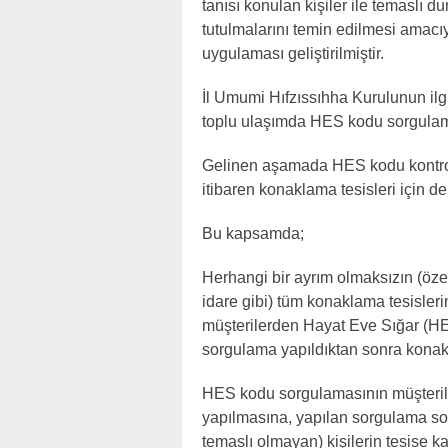
tanısı konulan kişiler ile temaslı d
tutulmalarını temin edilmesi amacı
uygulaması geliştirilmiştir.
İl Umumi Hıfzıssıhha Kurulunun ilgil
toplu ulaşımda HES kodu sorgulamas
Gelinen aşamada HES kodu kontro
itibaren konaklama tesisleri için de
Bu kapsamda;
Herhangi bir ayrım olmaksızın (öze
idare gibi) tüm konaklama tesisleri
müşterilerden Hayat Eve Sığar (H
sorgulama yapıldıktan sonra konak
HES kodu sorgulamasının müşterile
yapılmasına, yapılan sorgulama so
temaslı olmayan) kişilerin tesise ka