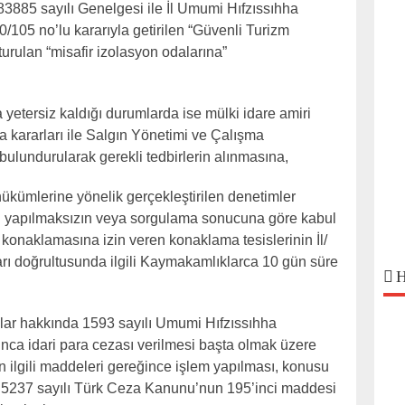
83885 sayılı Genelgesi ile İl Umumi Hıfzıssıhha
/105 no’lu kararıyla getirilen “Güvenli Turizm
turulan “misafir izolasyon odalarına”
a yetersiz kaldığı durumlarda ise mülki idare amiri
ha kararları ile Salgın Yönetimi ve Çalışma
ulundurularak gerekli tedbirlerin alınmasına,
hükümlerine yönelik gerçekleştirilen denetimler
yapılmaksızın veya sorgulama sonucuna göre kabul
konaklamasına izin veren konaklama tesislerinin İl/
rı doğrultusunda ilgili Kaymakamlıklarca 10 gün süre
H
nlar hakkında 1593 sayılı Umumi Hıfzıssıhha
ca idari para cezası verilmesi başta olmak üzere
 ilgili maddeleri gereğince işlem yapılması, konusu
in 5237 sayılı Türk Ceza Kanunu’nun 195’inci maddesi