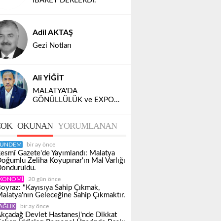
İBARET DERLERDİ.
Adil AKTAŞ
Gezi Notları
Ali YİĞİT
MALATYA'DA
GÖNÜLLÜLÜK ve EXPO
2028
OK
OKUNAN
YORUMLANAN
ÜNDEM
bir ay önce
esmî Gazete'de Yayımlandı: Malatya
oğumlu Zeliha Koyupınar'ın Mal Varlığı
onduruldu.
KONOMI
20 gün önce
oyraz: "Kayısıya Sahip Çıkmak,
alatya'nın Geleceğine Sahip Çıkmaktır.
AĞLIK
bir ay önce
kçadağ Devlet Hastanesi'nde Dikkat