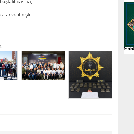
 başlatılmasına,
karar verilmiştir.
z.
Malat