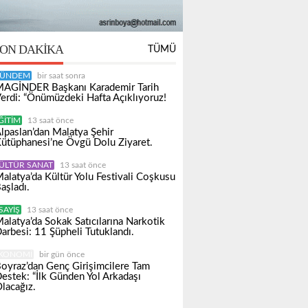
ON DAKIKA
TÜMÜ
ÜNDEM
bir saat sonra
AGİNDER Başkanı Karademir Tarih
erdi: “Önümüzdeki Hafta Açıklıyoruz!
ĞITIM
13 saat önce
lpaslan’dan Malatya Şehir
ütüphanesi’ne Övgü Dolu Ziyaret.
ÜLTÜR SANAT
13 saat önce
alatya’da Kültür Yolu Festivali Coşkusu
aşladı.
SAYIŞ
13 saat önce
alatya’da Sokak Satıcılarına Narkotik
arbesi: 11 Şüpheli Tutuklandı.
KONOMI
bir gün önce
oyraz’dan Genç Girişimcilere Tam
estek: “İlk Günden Yol Arkadaşı
lacağız.