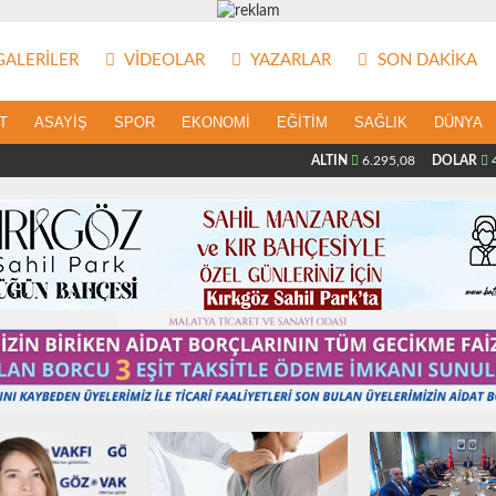
ALERILER
VIDEOLAR
YAZARLAR
SON DAKIKA
T
ASAYIŞ
SPOR
EKONOMI
EĞITIM
SAĞLIK
DÜNYA
ALTIN
6.295,08
DOLAR
4