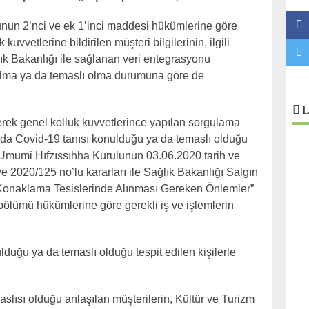
unun 2’nci ve ek 1’inci maddesi hükümlerine göre
uvvetlerine bildirilen müşteri bilgilerinin, ilgili
lık Bakanlığı ile sağlanan veri entegrasyonu
ulma ya da temaslı olma durumuna göre de
L
rek genel kolluk kuvvetlerince yapılan sorgulama
da Covid-19 tanısı konulduğu ya da temaslı olduğu
k İl Umumi Hıfzıssıhha Kurulunun 03.06.2020 tarih ve
e 2020/125 no’lu kararları ile Sağlık Bakanlığı Salgın
Konaklama Tesislerinde Alınması Gereken Önlemler”
bölümü hükümlerine göre gerekli iş ve işlemlerin
duğu ya da temaslı olduğu tespit edilen kişilerle
slısı olduğu anlaşılan müşterilerin, Kültür ve Turizm