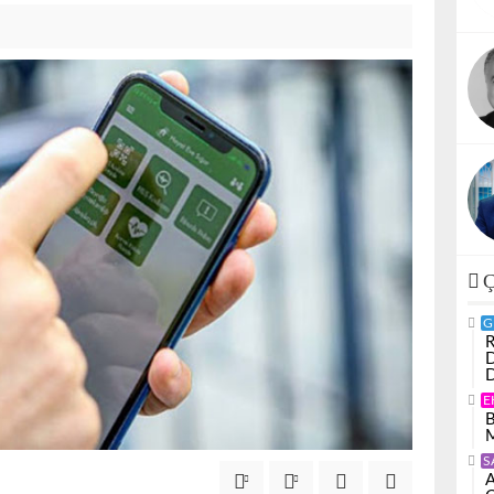
Ç
G
R
D
D
E
B
M
S
A