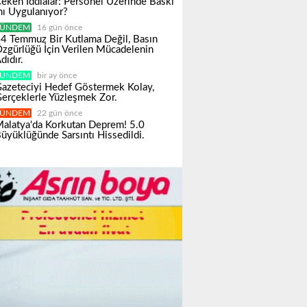
eken İddialar: Personel Üzerinde Baskı
ı Uygulanıyor?
ÜNDEM
16 gün önce
4 Temmuz Bir Kutlama Değil, Basın
zgürlüğü İçin Verilen Mücadelenin
dıdır.
ÜNDEM
bir ay önce
azeteciyi Hedef Göstermek Kolay,
erçeklerle Yüzleşmek Zor.
ÜNDEM
22 gün önce
alatya'da Korkutan Deprem! 5.0
üyüklüğünde Sarsıntı Hissedildi.