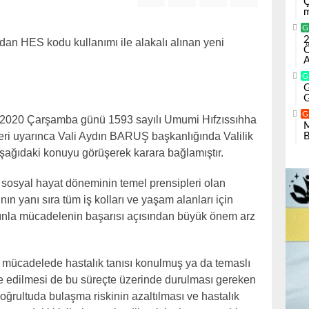
Ç
m
G
2
ndan HES kodu kullanımı ile alakalı alınan yeni
Ö
A
G
G
G
G
9.2020 Çarşamba günü 1593 sayılı Umumi Hıfzıssıhha
M
ri uyarınca Vali Aydın BARUŞ başkanlığında Valilik
B
şağıdaki konuyu görüşerek karara bağlamıştır.
 sosyal hayat döneminin temel prensipleri olan
ın yanı sıra tüm iş kolları ve yaşam alanları için
lgınla mücadelenin başarısı açısından büyük önem arz
a mücadelede hastalık tanısı konulmuş ya da temaslı
le edilmesi de bu süreçte üzerinde durulması gereken
oğrultuda bulaşma riskinin azaltılması ve hastalık