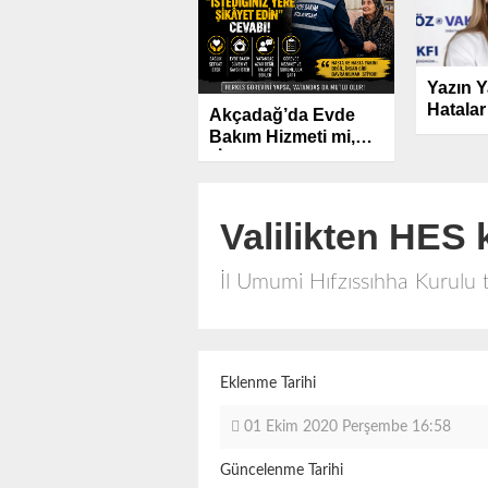
Yazın Y
Hatalar
Akçadağ’da Evde
Kaybın
Bakım Hizmeti mi,
Açabilir
“İstediğiniz Yere
Şikâyet Edin”
Hizmeti mi.?
Valilikten HES k
İl Umumi Hıfzıssıhha Kurulu t
Eklenme Tarihi
01 Ekim 2020 Perşembe 16:58
Güncelenme Tarihi