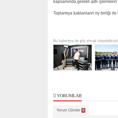
kapsamında gerekli adli işlemlerin
Toplantıya katılanların oy birliği ile 
Bu haberlere de göz atmak isteyebilirsini
YORUMLAR
Yorum Gönder
0