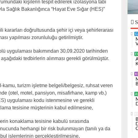
urumundaki kişilerin tespit edilerek izolasyona tabi
yla Sağlık Bakanlığınca “Hayat Eve Sığar (HES)”
S
i kararları doğrultusunda şehir içi veya şehirlerarası
G
ı yapılması zorunluluğu getirilmiştir.
M
V
lü uygulaması bakımından 30.09.2020 tarihinden
E
 aşağıdaki tedbirlerin alınması gerekli görülmüştür.
A
K
K
M
B
l-kamu, turizm işletme belgeli/belgesiz, ruhsat veren
nde (otel, motel, pansiyon, misafirhane, kamp vb.)
A
M
ES) uygulaması kodu istenmesine ve gerekli
D
lama tesisine müşterinin kabul edilmesine,
E
B
rin konaklama tesisine kabulü sırasında
D
nucunda herhangi bir risk bulunmayan (tanılı ya da
O
bul işlemlerinin gerçekleştirilmesine,