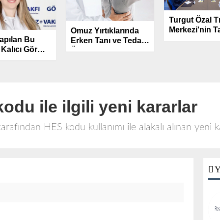
Turgut Özal T
Merkezi'nin Ta
Omuz Yırtıklarında
apılan Bu
Cumhurbaşka
Erken Tanı ve Tedavi
 Kalıcı Görme
Yardımcısı Yı
Önemli.
a Yol
Sunuldu.
!.
odu ile ilgili yeni kararlar
arafından HES kodu kullanımı ile alakalı alınan yeni k
Y